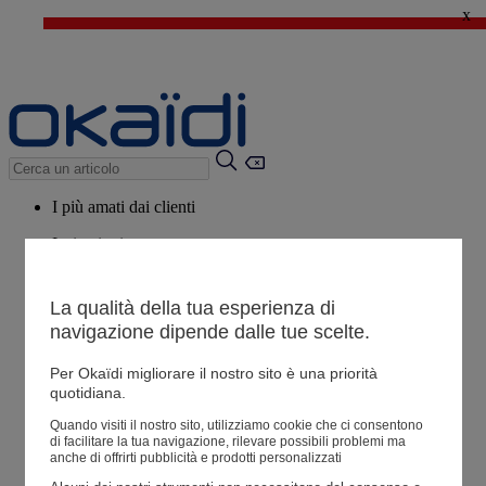
x
🔥SALDI : Ancora più prodotti fino al -60%*
>
💙 Il 3° articolo a 1€* su una selezione
I più amati dai clienti
Ispirazioni
Consigli
La qualità della tua esperienza di
Potrebbero piacerti anche
navigazione dipende dalle tue scelte.
Tutti i prodotti
Per Okaïdi migliorare il nostro sito è una priorità
quotidiana.
Negozio
Quando visiti il ​​nostro sito, utilizziamo cookie che ci consentono
di facilitare la tua navigazione, rilevare possibili problemi ma
anche di offrirti pubblicità e prodotti personalizzati
Le mie informazioni