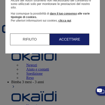
Alcuni dei nostri strumenti non necessitano del consenso e 
Resoconto di un ordine
sono utilizzati solo per monitorare le prestazioni del nostro 
sito. 
Carrello
Hai comunque la possibilità di
dare il tuo consenso
alle varie
Preferiti
tipologie di cookies.
Per ulteriori informazioni sui cookies,
clicca qui
.
RIFIUTO
ACCETTARE
Neonati
3 - 12 mesi
Negozi
Aiuto e contatti
Spedizione
Reso
Bimba
3 mesi - 3 anni