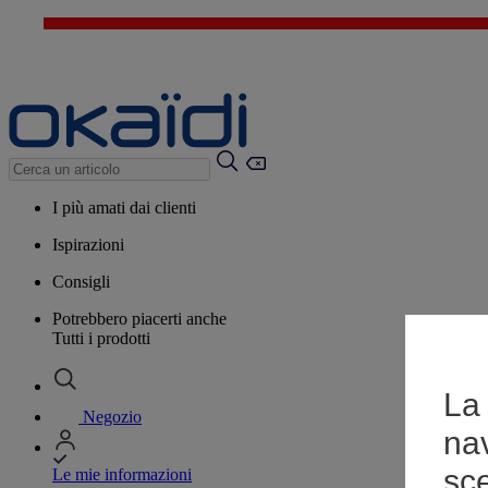
I più amati dai clienti
Ispirazioni
Consigli
Potrebbero piacerti anche
Tutti i prodotti
La 
Negozio
na
sce
Le mie informazioni