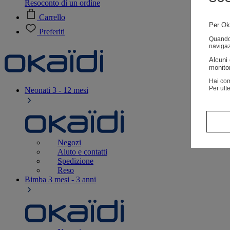
Resoconto di un ordine
Carrello
Per Oka
Preferiti
Quando v
navigaz
Alcuni 
monitor
Hai com
Per ult
Neonati
3 - 12 mesi
Negozi
Aiuto e contatti
Spedizione
Reso
Bimba
3 mesi - 3 anni