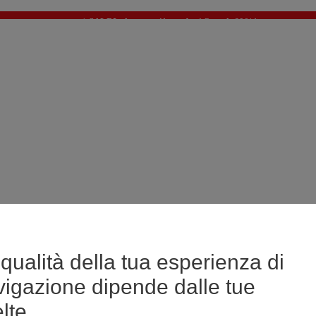
🔥SALDI : Ancora più prodotti fino al -60%*
>
💙 Il 3° articolo a 1€* su una selezione
qualità della tua esperienza di
vigazione dipende dalle tue
lte.