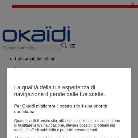
x
🔥SALDI : Ancora più prodotti fino al -60%*
>
💙 Il 3° articolo a 1€* su una selezione
I più amati dai clienti
Ispirazioni
Consigli
La qualità della tua esperienza di
Potrebbero piacerti anche
navigazione dipende dalle tue scelte.
Tutti i prodotti
Per Okaïdi migliorare il nostro sito è una priorità
quotidiana.
Negozio
Quando visiti il ​​nostro sito, utilizziamo cookie che ci consentono
di facilitare la tua navigazione, rilevare possibili problemi ma
anche di offrirti pubblicità e prodotti personalizzati
Le mie informazioni