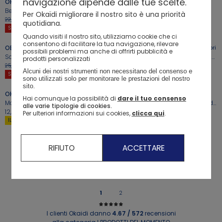
navigazione dipende dalle tue scelte.
OKAIDI
3
Colori
OKAIDI
Bermuda cargo beige per bambino
Blazer blu navy bambino
Per Okaïdi migliorare il nostro sito è una priorità
-50%
11,49€
29,99€
22,99€
+
+
quotidiana.
SALDI*
Quando visiti il ​​nostro sito, utilizziamo cookie che ci
consentono di facilitare la tua navigazione, rilevare
OBAIBI
OKAIDI
2
Colori
possibili problemi ma anche di offrirti pubblicità e
Salopette corta a righe e t-shirt verde per neonato
Piumino con cappuccio rosa con stampa leopardata per bambina
prodotti personalizzati
-50%
12,99€
-50%
14,99€
25,99€
29,99€
+
+
Alcuni dei nostri strumenti non necessitano del consenso e 
SALDI*
OUTLET
sono utilizzati solo per monitorare le prestazioni del nostro 
sito. 
OKAIDI
2
Colori
OBAIBI
Hai comunque la possibilità di
dare il tuo consenso
Maglietta bianca con fiori e paillettes per bambina
Pantaloni in garza di cotone verde bambino
alle varie tipologie di cookies.
12,99€
-50%
9,99€
19,99€
Per ulteriori informazioni sui cookies,
clicca qui
.
IL 3° A 1€
SALDI*
RIFIUTO
ACCETTARE
1
2
I clienti Okaidi danno
4.67 / 572
recensioni