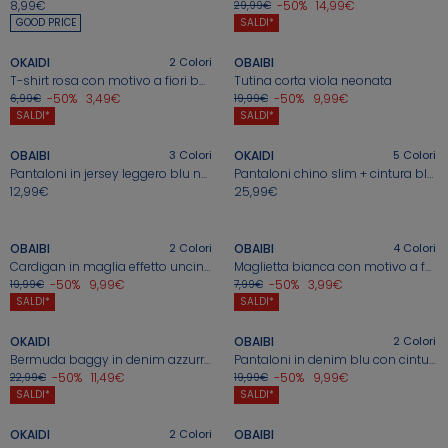
8,99€
-50%
14,99€
29,99€
+
+
GOOD PRICE
SALDI*
In evidenza
In evidenza
In evidenza
In evidenza
Ne approfitto >
Idee regalo nascita
OKAIDI
2
Colori
OBAIBI
Guida all'acquisto
Guida all'acquisto
Guida all'acquisto
Guida all'acquisto
T-shirt rosa con motivo a fiori bambina
Tutina corta viola neonata
-50%
3,49€
-50%
9,99€
6,99€
19,99€
+
+
SALDI*
SALDI*
OBAIBI
3
Colori
OKAIDI
5
Colori
Pantaloni in jersey leggero blu neonato
Pantaloni chino slim + cintura blu navy bambino
Ne approfitto >
Ne approfitto >
Saldi > tutte le t-shirt
Ne approfitto >
Saldi > tutti gli abiti
Saldi > tutte le t-shir
Saldi > gli abiti
Saldi > tutte le t-shir
12,99€
25,99€
+
+
OBAIBI
2
Colori
OBAIBI
4
Colori
Cardigan in maglia effetto uncinetto giallo neonata
Maglietta bianca con motivo a farfalle per bambina
-50%
9,99€
-50%
3,99€
19,99€
7,99€
+
+
SALDI*
SALDI*
OKAIDI
OBAIBI
2
Colori
Bermuda baggy in denim azzurro per bambino
Pantaloni in denim blu con cintura per neonata
-50%
11,49€
-50%
9,99€
22,99€
19,99€
+
+
SALDI*
SALDI*
OKAIDI
2
Colori
OBAIBI