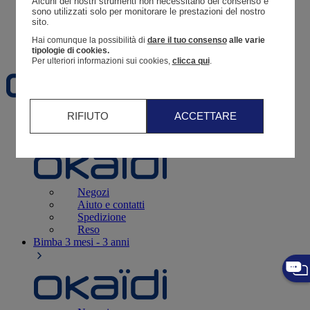
Alcuni dei nostri strumenti non necessitano del consenso e 
Resoconto di un ordine
sono utilizzati solo per monitorare le prestazioni del nostro 
sito. 
Carrello
Hai comunque la possibilità di
dare il tuo consenso
alle varie
Preferiti
tipologie di cookies.
Per ulteriori informazioni sui cookies,
clicca qui
.
RIFIUTO
ACCETTARE
Neonati
3 - 12 mesi
Negozi
Aiuto e contatti
Spedizione
Reso
Bimba
3 mesi - 3 anni