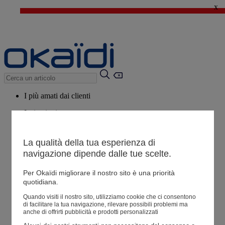
x
🔥SALDI : Ancora più prodotti fino al -60%*
>
💙 Il 3° articolo a 1€* su una selezione
I più amati dai clienti
Ispirazioni
Consigli
La qualità della tua esperienza di
Potrebbero piacerti anche
navigazione dipende dalle tue scelte.
Tutti i prodotti
Per Okaïdi migliorare il nostro sito è una priorità
quotidiana.
Negozio
Quando visiti il ​​nostro sito, utilizziamo cookie che ci consentono
di facilitare la tua navigazione, rilevare possibili problemi ma
anche di offrirti pubblicità e prodotti personalizzati
Le mie informazioni