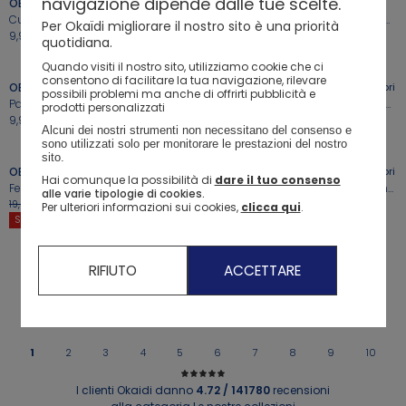
navigazione dipende dalle tue scelte.
OBAIBI
3
Colori
OBAIBI
Cuffietta blu a righe con lavorazione tricot per Neonato
T-shirt a maniche lunghe bianca con motivo per neonato
Per Okaïdi migliorare il nostro sito è una priorità
9,99€
-50%
6,49€
12,99€
+
+
quotidiana.
SALDI*
Quando visiti il ​​nostro sito, utilizziamo cookie che ci
consentono di facilitare la tua navigazione, rilevare
OBAIBI
3
Colori
OBAIBI
3
Colori
possibili problemi ma anche di offrirti pubblicità e
Pantofole nascita rosa con coniglio lavorate a maglia
Collant rosa tinta unita in calda maglia per neonata (set di 2)
prodotti personalizzati
9,99€
-50%
5,49€
10,99€
+
+
Alcuni dei nostri strumenti non necessitano del consenso e 
SALDI*
sono utilizzati solo per monitorare le prestazioni del nostro 
sito. 
OBAIBI
3
Colori
OBAIBI
3
Colori
Hai comunque la possibilità di
dare il tuo consenso
Felpa marrone a righe con zip per neonato
Felpa verde a righe con zip per neonato
alle varie tipologie di cookies.
-50%
9,99€
-50%
9,99€
19,99€
19,99€
Per ulteriori informazioni sui cookies,
clicca qui
.
SALDI*
SALDI*
RIFIUTO
ACCETTARE
1
2
3
4
5
6
7
8
9
10
I clienti Okaidi danno
4.72 / 141780
recensioni