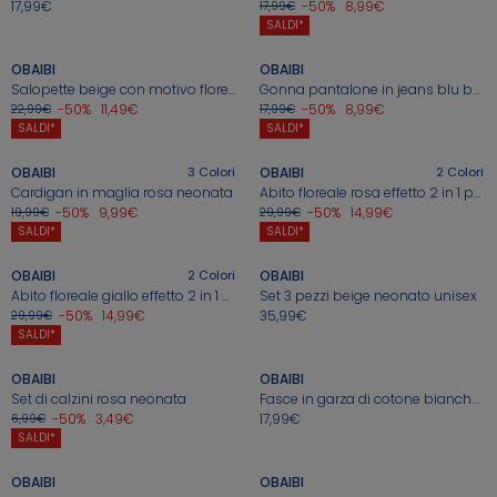
17,99€
-50%
8,99€
17,99€
+
+
SALDI*
In evidenza
In evidenza
In evidenza
In evidenza
Ne approfitto >
Idee regalo nascita
OBAIBI
OBAIBI
Guida all'acquisto
Guida all'acquisto
Guida all'acquisto
Guida all'acquisto
Salopette beige con motivo floreale per neonata
Gonna pantalone in jeans blu bambina
-50%
11,49€
-50%
8,99€
22,99€
17,99€
+
+
SALDI*
SALDI*
OBAIBI
3
Colori
OBAIBI
2
Colori
Cardigan in maglia rosa neonata
Abito floreale rosa effetto 2 in 1 per neonata
Ne approfitto >
Ne approfitto >
Saldi > tutte le t-shirt
Ne approfitto >
Saldi > tutti gli abiti
Saldi > tutte le t-shir
Saldi > gli abiti
Saldi > tutte le t-shir
-50%
9,99€
-50%
14,99€
19,99€
29,99€
+
+
SALDI*
SALDI*
OBAIBI
2
Colori
OBAIBI
Abito floreale giallo effetto 2 in 1 per neonata
Set 3 pezzi beige neonato unisex
-50%
14,99€
35,99€
29,99€
+
+
SALDI*
OBAIBI
OBAIBI
Set di calzini rosa neonata
Fasce in garza di cotone bianche unisex per neonato (set di 2)
-50%
3,49€
17,99€
6,99€
+
+
SALDI*
OBAIBI
OBAIBI