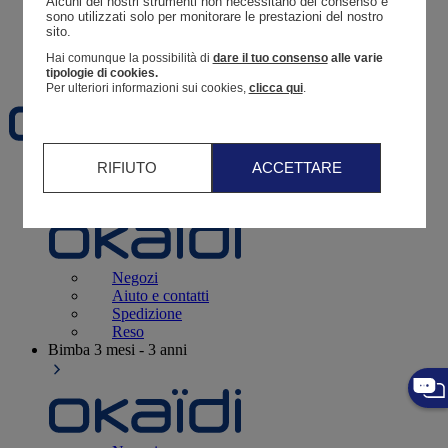
Alcuni dei nostri strumenti non necessitano del consenso e 
Resoconto di un ordine
sono utilizzati solo per monitorare le prestazioni del nostro 
sito. 
Carrello
Hai comunque la possibilità di
dare il tuo consenso
alle varie
Preferiti
tipologie di cookies.
Per ulteriori informazioni sui cookies,
clicca qui
.
RIFIUTO
ACCETTARE
Neonati
3 - 12 mesi
Negozi
Aiuto e contatti
Spedizione
Reso
Bimba
3 mesi - 3 anni