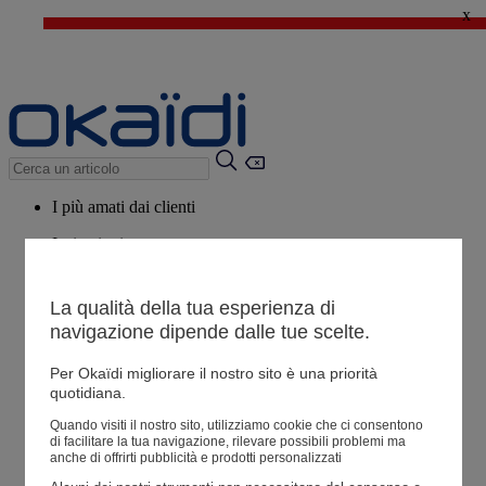
x
🔥SALDI : Ancora più prodotti fino al -60%*
>
💙 Il 3° articolo a 1€* su una selezione
I più amati dai clienti
Ispirazioni
Consigli
La qualità della tua esperienza di
Potrebbero piacerti anche
navigazione dipende dalle tue scelte.
Tutti i prodotti
Per Okaïdi migliorare il nostro sito è una priorità
quotidiana.
Negozio
Quando visiti il ​​nostro sito, utilizziamo cookie che ci consentono
di facilitare la tua navigazione, rilevare possibili problemi ma
anche di offrirti pubblicità e prodotti personalizzati
Le mie informazioni