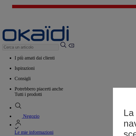
I più amati dai clienti
Ispirazioni
Consigli
Potrebbero piacerti anche
Tutti i prodotti
La 
Negozio
na
sce
Le mie informazioni