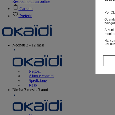
Resoconto di un ordine
Carrello
Per Oka
Preferiti
Quando v
navigaz
Alcuni 
monitor
Hai com
Per ult
Neonati
3 - 12 mesi
Negozi
Aiuto e contatti
Spedizione
Reso
Bimba
3 mesi - 3 anni