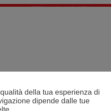
🔥SALDI : Ancora più prodotti fino al -60%*
>
💙 Il 3° articolo a 1€* su una selezione
qualità della tua esperienza di
vigazione dipende dalle tue
lte.