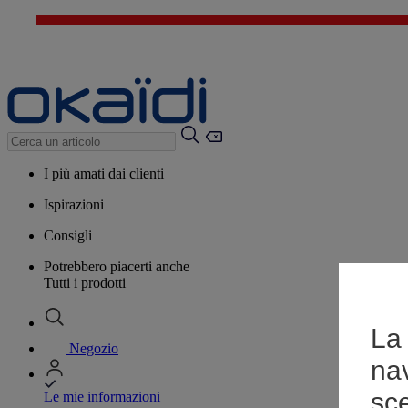
I più amati dai clienti
Ispirazioni
Consigli
Potrebbero piacerti anche
Tutti i prodotti
La 
Negozio
na
sce
Le mie informazioni