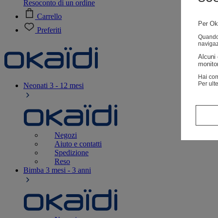
Resoconto di un ordine
Carrello
Per Oka
Preferiti
Quando v
navigaz
Alcuni 
monitor
Hai com
Per ult
Neonati
3 - 12 mesi
Negozi
Aiuto e contatti
Spedizione
Reso
Bimba
3 mesi - 3 anni