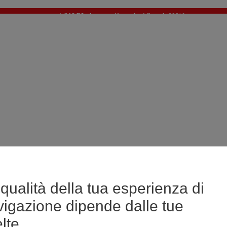
🔥SALDI : Ancora più prodotti fino al -60%*
>
💙 Il 3° articolo a 1€* su una selezione
qualità della tua esperienza di
vigazione dipende dalle tue
lte.