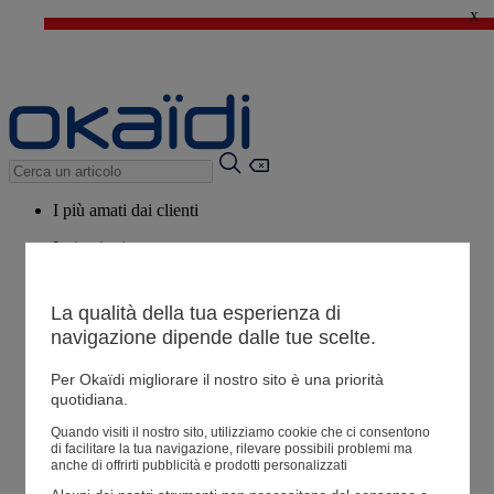
x
🔥SALDI : Ancora più prodotti fino al -60%*
>
💙 Il 3° articolo a 1€* su una selezione
I più amati dai clienti
Ispirazioni
Consigli
La qualità della tua esperienza di
Potrebbero piacerti anche
navigazione dipende dalle tue scelte.
Tutti i prodotti
Per Okaïdi migliorare il nostro sito è una priorità
quotidiana.
Negozio
Quando visiti il ​​nostro sito, utilizziamo cookie che ci consentono
di facilitare la tua navigazione, rilevare possibili problemi ma
anche di offrirti pubblicità e prodotti personalizzati
Le mie informazioni