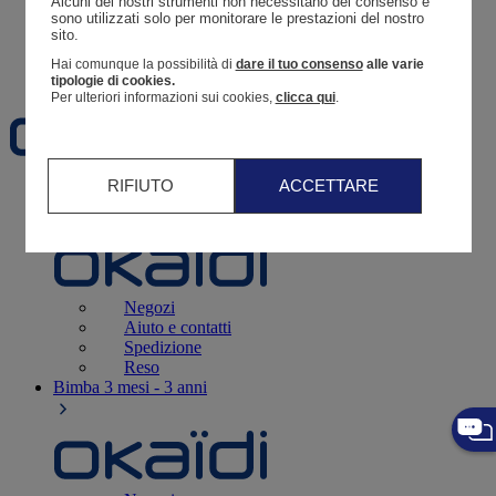
Alcuni dei nostri strumenti non necessitano del consenso e 
Resoconto di un ordine
sono utilizzati solo per monitorare le prestazioni del nostro 
sito. 
Carrello
Hai comunque la possibilità di
dare il tuo consenso
alle varie
Preferiti
tipologie di cookies.
Per ulteriori informazioni sui cookies,
clicca qui
.
RIFIUTO
ACCETTARE
Neonati
3 - 12 mesi
Negozi
Aiuto e contatti
Spedizione
Reso
Bimba
3 mesi - 3 anni