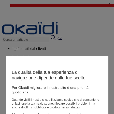
x
🔥SALDI : Ancora più prodotti fino al -60%*
>
💙 Il 3° articolo a 1€* su una selezione
I più amati dai clienti
Ispirazioni
Consigli
La qualità della tua esperienza di
Potrebbero piacerti anche
navigazione dipende dalle tue scelte.
Tutti i prodotti
Per Okaïdi migliorare il nostro sito è una priorità
quotidiana.
Negozio
Quando visiti il ​​nostro sito, utilizziamo cookie che ci consentono
di facilitare la tua navigazione, rilevare possibili problemi ma
anche di offrirti pubblicità e prodotti personalizzati
Le mie informazioni