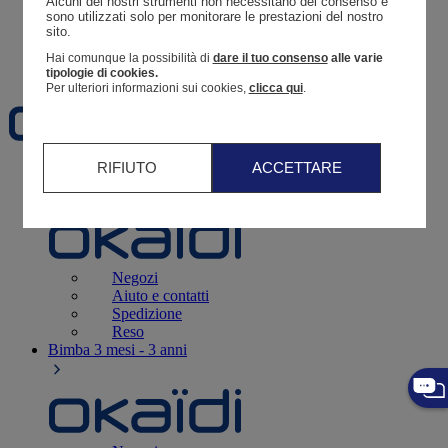
Alcuni dei nostri strumenti non necessitano del consenso e 
Resoconto di un ordine
sono utilizzati solo per monitorare le prestazioni del nostro 
sito. 
Carrello
Hai comunque la possibilità di
dare il tuo consenso
alle varie
Preferiti
tipologie di cookies.
Per ulteriori informazioni sui cookies,
clicca qui
.
RIFIUTO
ACCETTARE
Neonati
3 - 12 mesi
Negozi
Aiuto e contatti
Spedizione
Reso
Bimba
3 mesi - 3 anni