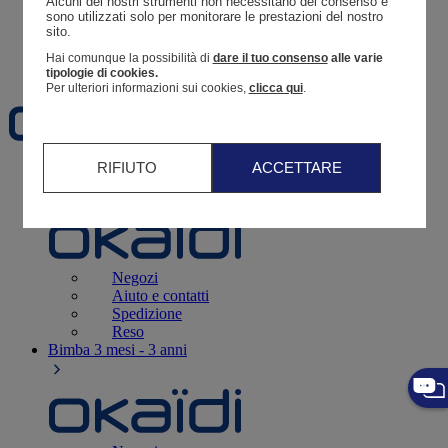
Alcuni dei nostri strumenti non necessitano del consenso e 
Resoconto di un ordine
sono utilizzati solo per monitorare le prestazioni del nostro 
sito. 
Carrello
Hai comunque la possibilità di
dare il tuo consenso
alle varie
Preferiti
tipologie di cookies.
Per ulteriori informazioni sui cookies,
clicca qui
.
RIFIUTO
ACCETTARE
Neonati
3 - 12 mesi
Negozi
Aiuto e contatti
Spedizione
Reso
Bimba
3 mesi - 3 anni