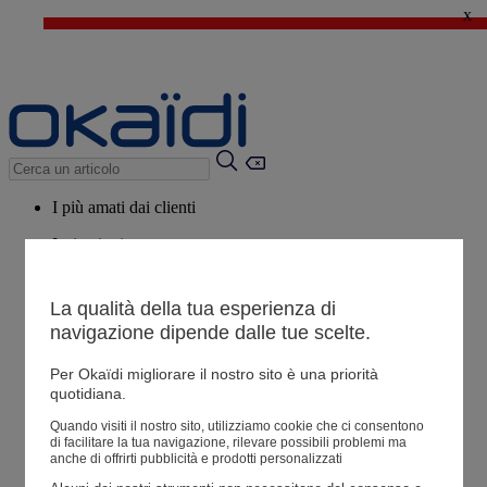
x
🔥SALDI : Ancora più prodotti fino al -60%*
>
💙 Il 3° articolo a 1€* su una selezione
I più amati dai clienti
Ispirazioni
Consigli
La qualità della tua esperienza di
Potrebbero piacerti anche
navigazione dipende dalle tue scelte.
Tutti i prodotti
Per Okaïdi migliorare il nostro sito è una priorità
quotidiana.
Negozio
Quando visiti il ​​nostro sito, utilizziamo cookie che ci consentono
di facilitare la tua navigazione, rilevare possibili problemi ma
anche di offrirti pubblicità e prodotti personalizzati
Le mie informazioni