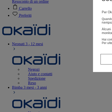
Resoconto di un ordine
Carrello
Per Oka
Preferiti
Quando v
navigaz
Alcuni 
monitor
Hai com
Per ult
Neonati
3 - 12 mesi
Negozi
Aiuto e contatti
Spedizione
Reso
Bimba
3 mesi - 3 anni