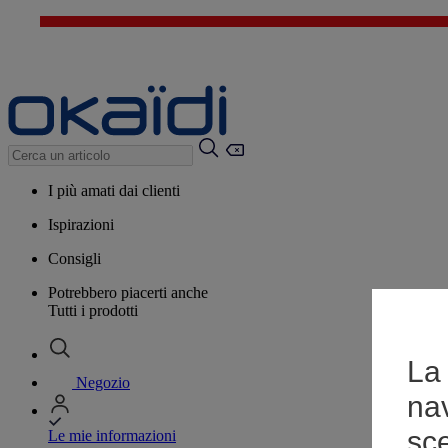
I più amati dai clienti
Ispirazioni
Consigli
Potrebbero piacerti anche
Tutti i prodotti
La 
Negozio
na
sce
Le mie informazioni