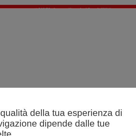
🔥SALDI : Ancora più prodotti fino al -60%*
>
💙 Il 3° articolo a 1€* su una selezione
qualità della tua esperienza di
vigazione dipende dalle tue
lte.