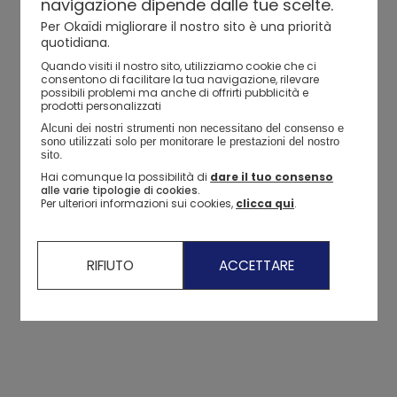
navigazione dipende dalle tue scelte.
Shorts in denim blu bambina
Per Okaïdi migliorare il nostro sito è una priorità
quotidiana.
Quando visiti il ​​nostro sito, utilizziamo cookie che ci
consentono di facilitare la tua navigazione, rilevare
possibili problemi ma anche di offrirti pubblicità e
prodotti personalizzati
Alcuni dei nostri strumenti non necessitano del consenso e 
sono utilizzati solo per monitorare le prestazioni del nostro 
sito. 
Hai comunque la possibilità di
dare il tuo consenso
alle varie tipologie di cookies.
Per ulteriori informazioni sui cookies,
clicca qui
.
RIFIUTO
ACCETTARE