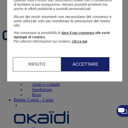
Quando visiti il ​​nostro sito, utilizziamo cookie che ci consentono
Resoconto di un ordine
di facilitare la tua navigazione, rilevare possibili problemi ma
anche di offrirti pubblicità e prodotti personalizzati
Carrello
Alcuni dei nostri strumenti non necessitano del consenso e 
Preferiti
sono utilizzati solo per monitorare le prestazioni del nostro 
sito. 
Hai comunque la possibilità di
dare il tuo consenso
alle varie
tipologie di cookies.
Per ulteriori informazioni sui cookies,
clicca qui
.
Neonati
3 - 12 mesi
RIFIUTO
ACCETTARE
Negozi
Aiuto e contatti
Spedizione
Reso
Bimba
3 mesi - 3 anni