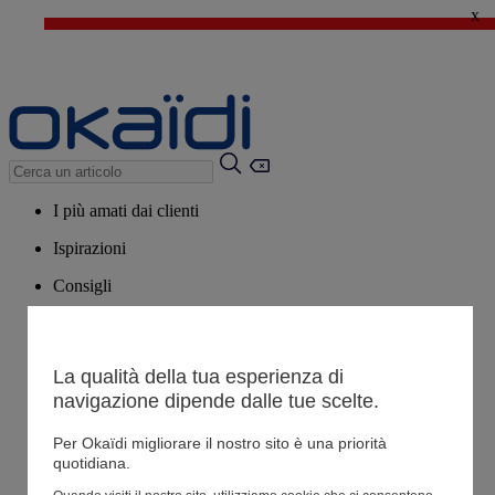
x
🔥SALDI : Ancora più prodotti fino al -60%*
>
💙 Il 3° articolo a 1€* su una selezione
I più amati dai clienti
Ispirazioni
Consigli
Potrebbero piacerti anche
Tutti i prodotti
La qualità della tua esperienza di
navigazione dipende dalle tue scelte.
Negozio
Per Okaïdi migliorare il nostro sito è una priorità
quotidiana.
Le mie informazioni