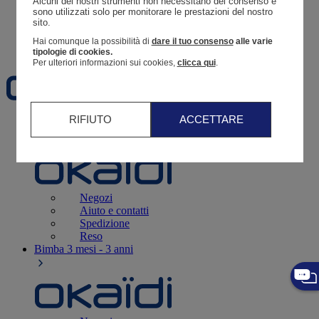
Alcuni dei nostri strumenti non necessitano del consenso e 
Resoconto di un ordine
sono utilizzati solo per monitorare le prestazioni del nostro 
sito. 
Carrello
Hai comunque la possibilità di
dare il tuo consenso
alle varie
Preferiti
tipologie di cookies.
Per ulteriori informazioni sui cookies,
clicca qui
.
RIFIUTO
ACCETTARE
Neonati
3 - 12 mesi
Negozi
Aiuto e contatti
Spedizione
Reso
Bimba
3 mesi - 3 anni