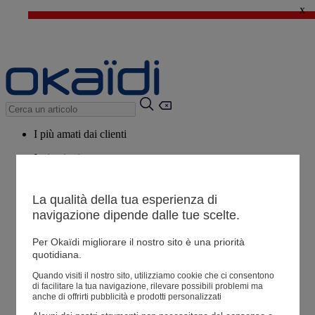
x
🔥SALDI : Ancora più prodotti fino al -60%*
>
💙 Il 3° articolo a 1€* su una selezione
I più amati dai clienti
Ispirazioni
Consigli
La qualità della tua esperienza di
Potrebbero piacerti anche
navigazione dipende dalle tue scelte.
Tutti i prodotti
Per Okaïdi migliorare il nostro sito è una priorità
quotidiana.
Negozio
Quando visiti il ​​nostro sito, utilizziamo cookie che ci consentono
di facilitare la tua navigazione, rilevare possibili problemi ma
anche di offrirti pubblicità e prodotti personalizzati
Le mie informazioni