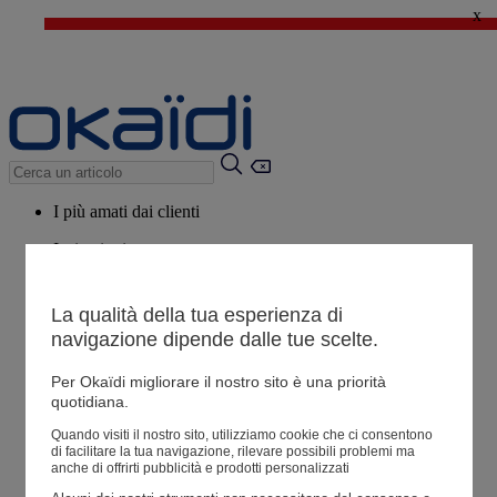
x
🔥SALDI : Ancora più prodotti fino al -60%*
>
💙 Il 3° articolo a 1€* su una selezione
I più amati dai clienti
Ispirazioni
Consigli
La qualità della tua esperienza di
Potrebbero piacerti anche
navigazione dipende dalle tue scelte.
Tutti i prodotti
Per Okaïdi migliorare il nostro sito è una priorità
quotidiana.
Negozio
Quando visiti il ​​nostro sito, utilizziamo cookie che ci consentono
di facilitare la tua navigazione, rilevare possibili problemi ma
anche di offrirti pubblicità e prodotti personalizzati
Le mie informazioni