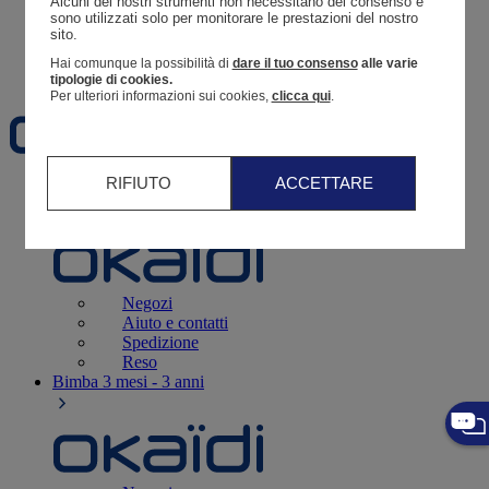
Alcuni dei nostri strumenti non necessitano del consenso e 
Resoconto di un ordine
sono utilizzati solo per monitorare le prestazioni del nostro 
sito. 
Carrello
Hai comunque la possibilità di
dare il tuo consenso
alle varie
Preferiti
tipologie di cookies.
Per ulteriori informazioni sui cookies,
clicca qui
.
RIFIUTO
ACCETTARE
Neonati
3 - 12 mesi
Negozi
Aiuto e contatti
Spedizione
Reso
Bimba
3 mesi - 3 anni