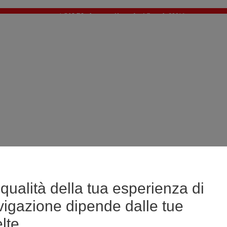
🔥SALDI : Ancora più prodotti fino al -60%*
>
💙 Il 3° articolo a 1€* su una selezione
qualità della tua esperienza di
vigazione dipende dalle tue
lte.