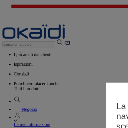
I più amati dai clienti
Ispirazioni
Consigli
Potrebbero piacerti anche
Tutti i prodotti
La 
Negozio
na
sce
Le mie informazioni