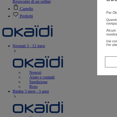
Resoconto di un ordine
Carrello
Per Oka
Preferiti
Quando v
navigaz
Alcuni 
monitor
Hai com
Per ult
Neonati
3 - 12 mesi
Negozi
Aiuto e contatti
Spedizione
Reso
Bimba
3 mesi - 3 anni