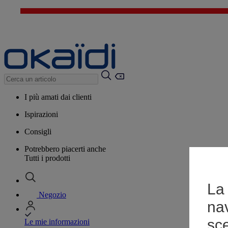
I più amati dai clienti
Ispirazioni
Consigli
Potrebbero piacerti anche
Tutti i prodotti
La 
Negozio
na
sce
Le mie informazioni