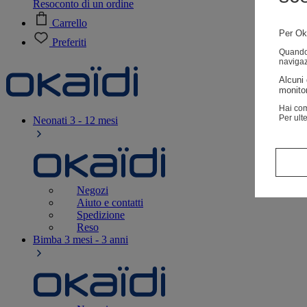
Resoconto di un ordine
Carrello
Per Oka
Preferiti
Quando v
navigaz
Alcuni 
monitor
Hai com
Per ult
Neonati
3 - 12 mesi
Negozi
Aiuto e contatti
Spedizione
Reso
Bimba
3 mesi - 3 anni