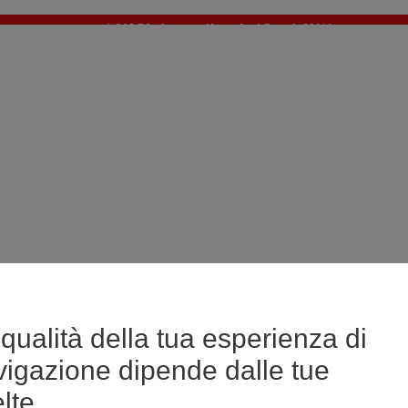
🔥SALDI : Ancora più prodotti fino al -60%*
>
💙 Il 3° articolo a 1€* su una selezione
qualità della tua esperienza di
vigazione dipende dalle tue
lte.