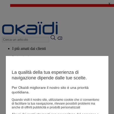
x
🔥SALDI : Ancora più prodotti fino al -60%*
>
💙 Il 3° articolo a 1€* su una selezione
I più amati dai clienti
Ispirazioni
Consigli
La qualità della tua esperienza di
Potrebbero piacerti anche
navigazione dipende dalle tue scelte.
Tutti i prodotti
Per Okaïdi migliorare il nostro sito è una priorità
quotidiana.
Negozio
Quando visiti il ​​nostro sito, utilizziamo cookie che ci consentono
di facilitare la tua navigazione, rilevare possibili problemi ma
anche di offrirti pubblicità e prodotti personalizzati
Le mie informazioni