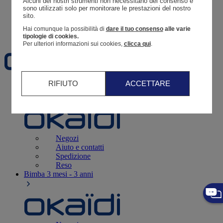
Alcuni dei nostri strumenti non necessitano del consenso e 
Resoconto di un ordine
sono utilizzati solo per monitorare le prestazioni del nostro 
sito. 
Carrello
Hai comunque la possibilità di
dare il tuo consenso
alle varie
Preferiti
tipologie di cookies.
Per ulteriori informazioni sui cookies,
clicca qui
.
RIFIUTO
ACCETTARE
Neonati
3 - 12 mesi
Negozi
Aiuto e contatti
Spedizione
Reso
Bimba
3 mesi - 3 anni