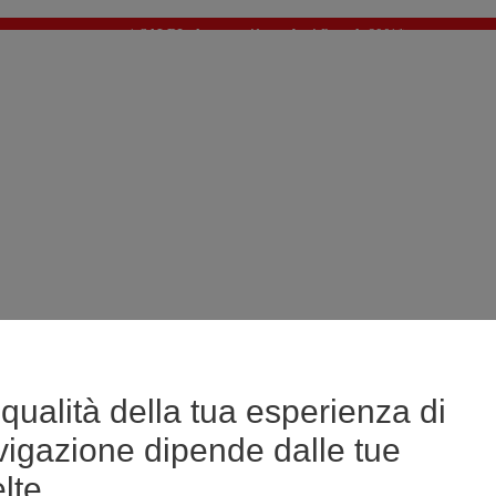
🔥SALDI : Ancora più prodotti fino al -60%*
>
💙 Il 3° articolo a 1€* su una selezione
qualità della tua esperienza di
vigazione dipende dalle tue
lte.