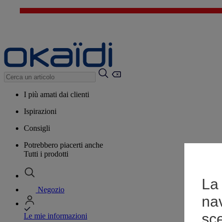
I più amati dai clienti
Ispirazioni
Consigli
Potrebbero piacerti anche
Tutti i prodotti
La 
Negozio
na
sce
Le mie informazioni