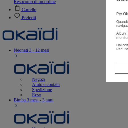
Resoconto di un ordine
Carrello
Per Oka
Preferiti
Quando v
navigaz
Alcuni 
monitor
Hai com
Per ult
Neonati
3 - 12 mesi
Negozi
Aiuto e contatti
Spedizione
Reso
Bimba
3 mesi - 3 anni