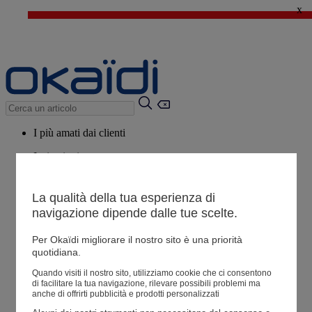
x
🔥SALDI : Ancora più prodotti fino al -60%*
>
💙 Il 3° articolo a 1€* su una selezione
I più amati dai clienti
Ispirazioni
Consigli
La qualità della tua esperienza di
Potrebbero piacerti anche
navigazione dipende dalle tue scelte.
Tutti i prodotti
Per Okaïdi migliorare il nostro sito è una priorità
quotidiana.
Negozio
Quando visiti il ​​nostro sito, utilizziamo cookie che ci consentono
di facilitare la tua navigazione, rilevare possibili problemi ma
anche di offrirti pubblicità e prodotti personalizzati
Le mie informazioni