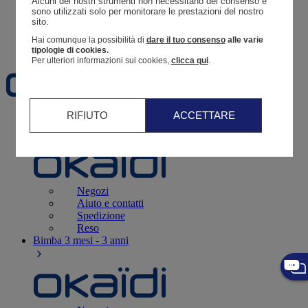
Alcuni dei nostri strumenti non necessitano del consenso e 
Resoconto di un ordine
sono utilizzati solo per monitorare le prestazioni del nostro 
sito. 
Carrello
Hai comunque la possibilità di
dare il tuo consenso
alle varie
Preferiti
tipologie di cookies.
Per ulteriori informazioni sui cookies,
clicca qui
.
RIFIUTO
ACCETTARE
Neonati
3 - 12 mesi
Negozi
Aiuto e contatti
Spedizione
Reso
Bimba
3 mesi - 3 anni