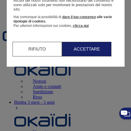
Alcuni dei nostri strumenti non necessitano del consenso e 
Resoconto di un ordine
sono utilizzati solo per monitorare le prestazioni del nostro 
sito. 
Carrello
Hai comunque la possibilità di
dare il tuo consenso
alle varie
Preferiti
tipologie di cookies.
Per ulteriori informazioni sui cookies,
clicca qui
.
RIFIUTO
ACCETTARE
Neonati
3 - 12 mesi
Negozi
Aiuto e contatti
Spedizione
Reso
Bimba
3 mesi - 3 anni