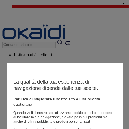
x
🔥SALDI : Ancora più prodotti fino al -60%*
>
💙 Il 3° articolo a 1€* su una selezione
I più amati dai clienti
Ispirazioni
Consigli
La qualità della tua esperienza di
Potrebbero piacerti anche
navigazione dipende dalle tue scelte.
Tutti i prodotti
Per Okaïdi migliorare il nostro sito è una priorità
quotidiana.
Negozio
Quando visiti il ​​nostro sito, utilizziamo cookie che ci consentono
di facilitare la tua navigazione, rilevare possibili problemi ma
anche di offrirti pubblicità e prodotti personalizzati
Le mie informazioni