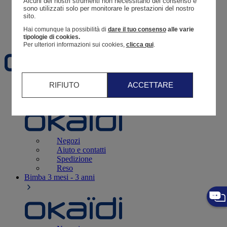
Alcuni dei nostri strumenti non necessitano del consenso e 
Resoconto di un ordine
sono utilizzati solo per monitorare le prestazioni del nostro 
sito. 
Carrello
Hai comunque la possibilità di
dare il tuo consenso
alle varie
Preferiti
tipologie di cookies.
Per ulteriori informazioni sui cookies,
clicca qui
.
RIFIUTO
ACCETTARE
Neonati
3 - 12 mesi
Negozi
Aiuto e contatti
Spedizione
Reso
Bimba
3 mesi - 3 anni