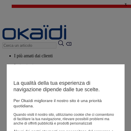
x
🔥SALDI : Ancora più prodotti fino al -60%*
>
💙 Il 3° articolo a 1€* su una selezione
I più amati dai clienti
Ispirazioni
Consigli
La qualità della tua esperienza di
Potrebbero piacerti anche
navigazione dipende dalle tue scelte.
Tutti i prodotti
Per Okaïdi migliorare il nostro sito è una priorità
quotidiana.
Negozio
Quando visiti il ​​nostro sito, utilizziamo cookie che ci consentono
di facilitare la tua navigazione, rilevare possibili problemi ma
anche di offrirti pubblicità e prodotti personalizzati
Le mie informazioni