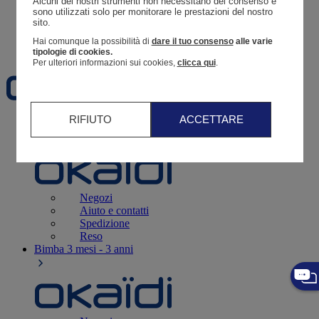
Alcuni dei nostri strumenti non necessitano del consenso e 
Resoconto di un ordine
sono utilizzati solo per monitorare le prestazioni del nostro 
sito. 
Carrello
Hai comunque la possibilità di
dare il tuo consenso
alle varie
Preferiti
tipologie di cookies.
Per ulteriori informazioni sui cookies,
clicca qui
.
RIFIUTO
ACCETTARE
Neonati
3 - 12 mesi
Negozi
Aiuto e contatti
Spedizione
Reso
Bimba
3 mesi - 3 anni