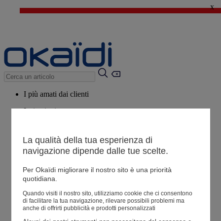
x
🔥SALDI : Ancora più prodotti fino al -60%*
>
💙 Il 3° articolo a 1€* su una selezione
I più amati dai clienti
Ispirazioni
Consigli
La qualità della tua esperienza di
Potrebbero piacerti anche
navigazione dipende dalle tue scelte.
Tutti i prodotti
Per Okaïdi migliorare il nostro sito è una priorità
quotidiana.
Negozio
Quando visiti il ​​nostro sito, utilizziamo cookie che ci consentono
di facilitare la tua navigazione, rilevare possibili problemi ma
anche di offrirti pubblicità e prodotti personalizzati
Le mie informazioni