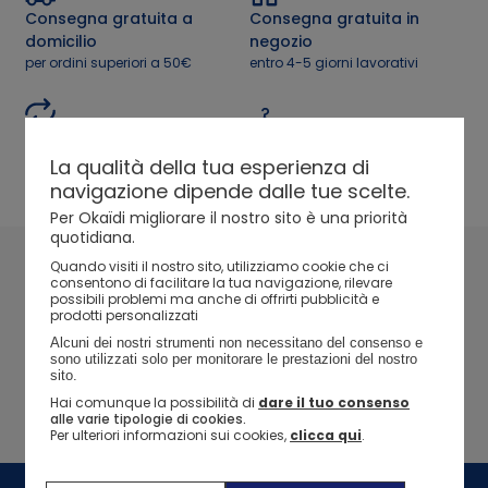
Consegna gratuita a
Consegna gratuita in
In evidenza
In evidenza
In evidenza
In evidenza
domicilio
negozio
Ne approfitto >
Idee regalo nascita
per ordini superiori a 50€
entro 4-5 giorni lavorativi
Guida all'acquisto
Guida all'acquisto
Guida all'acquisto
Guida all'acquisto
Reso e Rimborsi
E-reservation
60 giorni di tempo per
La qualità della tua esperienza di
prenota online e ritira in negozio
richiedere il rimborso
navigazione dipende dalle tue scelte.
dopo 2 ore
Ne approfitto >
Ne approfitto >
Saldi > tutte le t-shirt
Ne approfitto >
Saldi > tutti gli abiti
Saldi > tutte le t-shir
Saldi > gli abiti
Saldi > tutte le t-shir
Per Okaïdi migliorare il nostro sito è una priorità
quotidiana.
I nostri marchi
Quando visiti il ​​nostro sito, utilizziamo cookie che ci
consentono di facilitare la tua navigazione, rilevare
possibili problemi ma anche di offrirti pubblicità e
Il marchio Okaidi
prodotti personalizzati
Alcuni dei nostri strumenti non necessitano del consenso e 
I nostri impegni
sono utilizzati solo per monitorare le prestazioni del nostro 
sito. 
I nostri impegni per l'ambiente
Hai comunque la possibilità di
dare il tuo consenso
alle varie tipologie di cookies.
Le nostre azioni di solidarietà
Per ulteriori informazioni sui cookies,
clicca qui
.