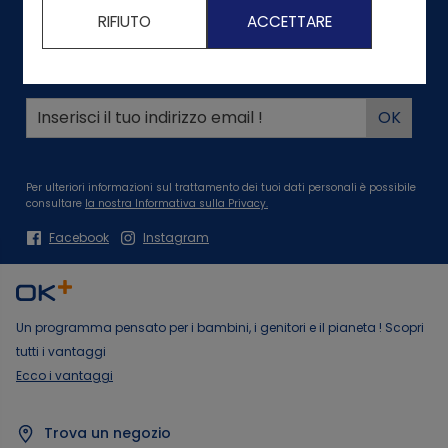
RIFIUTO
ACCETTARE
Seguici
10% di sconto sul primo ordine da 20€ o più!*
Per ulteriori informazioni sul trattamento dei tuoi dati personali è possibile
consultare
la nostra Informativa sulla Privacy.
Facebook
Instagram
Un programma pensato per i bambini, i genitori e il pianeta ! Scopri
tutti i vantaggi
Ecco i vantaggi
Trova un negozio