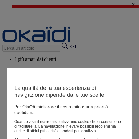
x
🔥SALDI : Ancora più prodotti fino al -60%*
>
💙 Il 3° articolo a 1€* su una selezione
I più amati dai clienti
Ispirazioni
Consigli
La qualità della tua esperienza di
Potrebbero piacerti anche
navigazione dipende dalle tue scelte.
Tutti i prodotti
Per Okaïdi migliorare il nostro sito è una priorità
quotidiana.
Negozio
Quando visiti il ​​nostro sito, utilizziamo cookie che ci consentono
di facilitare la tua navigazione, rilevare possibili problemi ma
anche di offrirti pubblicità e prodotti personalizzati
Le mie informazioni