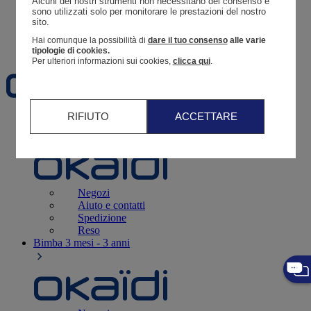
Alcuni dei nostri strumenti non necessitano del consenso e 
Resoconto di un ordine
sono utilizzati solo per monitorare le prestazioni del nostro 
sito. 
Carrello
Hai comunque la possibilità di
dare il tuo consenso
alle varie
Preferiti
tipologie di cookies.
Per ulteriori informazioni sui cookies,
clicca qui
.
RIFIUTO
ACCETTARE
Neonati
3 - 12 mesi
Negozi
Aiuto e contatti
Spedizione
Reso
Bimba
3 mesi - 3 anni