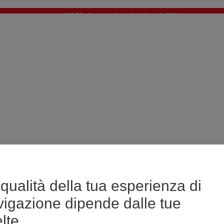
🔥SALDI : Ancora più prodotti fino al -60%*
>
💙 Il 3° articolo a 1€* su una selezione
qualità della tua esperienza di
vigazione dipende dalle tue
lte.