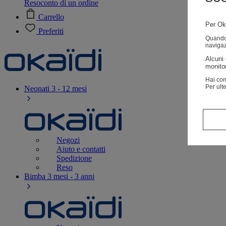
Resoconto di un ordine
Carrello
Per Oka
Preferiti
Quando v
navigaz
Alcuni 
monitor
Hai com
Per ult
Neonati
3 - 12 mesi
Negozi
Aiuto e contatti
Spedizione
Reso
Bimba
3 mesi - 3 anni