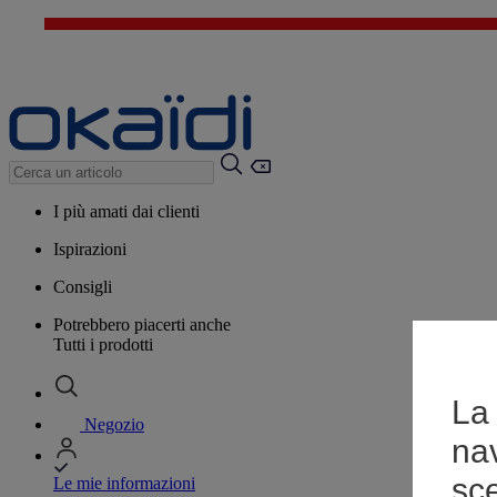
I più amati dai clienti
Ispirazioni
Consigli
Potrebbero piacerti anche
Tutti i prodotti
La 
Negozio
na
sce
Le mie informazioni