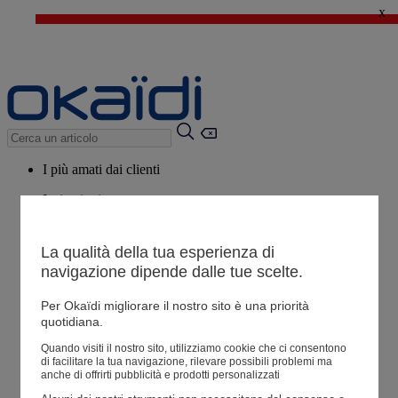
x
🔥SALDI : Ancora più prodotti fino al -60%*
>
💙 Il 3° articolo a 1€* su una selezione
I più amati dai clienti
Ispirazioni
Consigli
La qualità della tua esperienza di
Potrebbero piacerti anche
navigazione dipende dalle tue scelte.
Tutti i prodotti
Per Okaïdi migliorare il nostro sito è una priorità
quotidiana.
Negozio
Quando visiti il ​​nostro sito, utilizziamo cookie che ci consentono
di facilitare la tua navigazione, rilevare possibili problemi ma
anche di offrirti pubblicità e prodotti personalizzati
Le mie informazioni