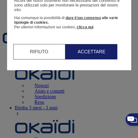
Alcuni dei nostri strumenti non necessitano del consenso e 
Resoconto di un ordine
sono utilizzati solo per monitorare le prestazioni del nostro 
sito. 
Carrello
Hai comunque la possibilità di
dare il tuo consenso
alle varie
Preferiti
tipologie di cookies.
Per ulteriori informazioni sui cookies,
clicca qui
.
RIFIUTO
ACCETTARE
Neonati
3 - 12 mesi
Negozi
Aiuto e contatti
Spedizione
Reso
Bimba
3 mesi - 3 anni