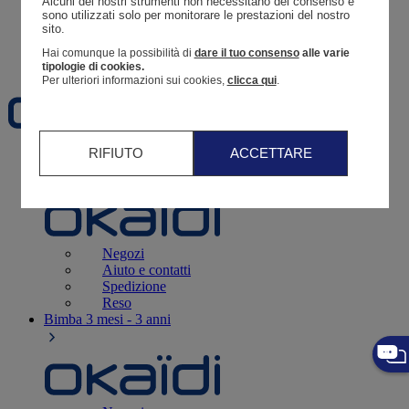
Alcuni dei nostri strumenti non necessitano del consenso e 
Resoconto di un ordine
sono utilizzati solo per monitorare le prestazioni del nostro 
sito. 
Carrello
Hai comunque la possibilità di
dare il tuo consenso
alle varie
Preferiti
tipologie di cookies.
Per ulteriori informazioni sui cookies,
clicca qui
.
RIFIUTO
ACCETTARE
Neonati
3 - 12 mesi
Negozi
Aiuto e contatti
Spedizione
Reso
Bimba
3 mesi - 3 anni