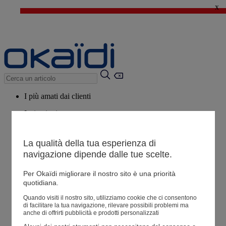
x
🔥SALDI : Ancora più prodotti fino al -60%*
>
💙 Il 3° articolo a 1€* su una selezione
I più amati dai clienti
Ispirazioni
Consigli
La qualità della tua esperienza di
Potrebbero piacerti anche
navigazione dipende dalle tue scelte.
Tutti i prodotti
Per Okaïdi migliorare il nostro sito è una priorità
quotidiana.
Negozio
Quando visiti il ​​nostro sito, utilizziamo cookie che ci consentono
di facilitare la tua navigazione, rilevare possibili problemi ma
anche di offrirti pubblicità e prodotti personalizzati
Le mie informazioni