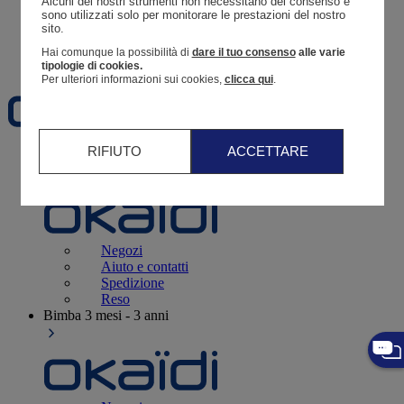
Alcuni dei nostri strumenti non necessitano del consenso e 
Resoconto di un ordine
sono utilizzati solo per monitorare le prestazioni del nostro 
sito. 
Carrello
Hai comunque la possibilità di
dare il tuo consenso
alle varie
Preferiti
tipologie di cookies.
Per ulteriori informazioni sui cookies,
clicca qui
.
RIFIUTO
ACCETTARE
Neonati
3 - 12 mesi
Negozi
Aiuto e contatti
Spedizione
Reso
Bimba
3 mesi - 3 anni