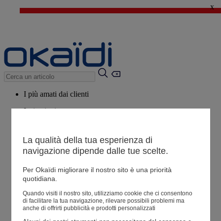
x
🔥SALDI : Ancora più prodotti fino al -60%*
>
💙 Il 3° articolo a 1€* su una selezione
I più amati dai clienti
Ispirazioni
Consigli
La qualità della tua esperienza di
Potrebbero piacerti anche
navigazione dipende dalle tue scelte.
Tutti i prodotti
Per Okaïdi migliorare il nostro sito è una priorità
quotidiana.
Negozio
Quando visiti il ​​nostro sito, utilizziamo cookie che ci consentono
di facilitare la tua navigazione, rilevare possibili problemi ma
anche di offrirti pubblicità e prodotti personalizzati
Le mie informazioni