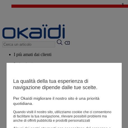
x
🔥SALDI : Ancora più prodotti fino al -60%*
>
💙 Il 3° articolo a 1€* su una selezione
I più amati dai clienti
Ispirazioni
Consigli
La qualità della tua esperienza di
Potrebbero piacerti anche
navigazione dipende dalle tue scelte.
Tutti i prodotti
Per Okaïdi migliorare il nostro sito è una priorità
quotidiana.
Negozio
Quando visiti il ​​nostro sito, utilizziamo cookie che ci consentono
di facilitare la tua navigazione, rilevare possibili problemi ma
anche di offrirti pubblicità e prodotti personalizzati
Le mie informazioni