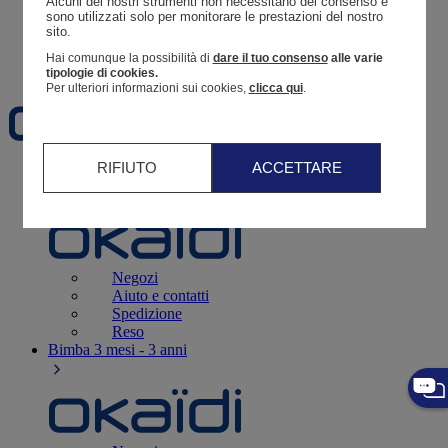
Alcuni dei nostri strumenti non necessitano del consenso e 
Resoconto di un ordine
sono utilizzati solo per monitorare le prestazioni del nostro 
sito. 
Carrello
Hai comunque la possibilità di
dare il tuo consenso
alle varie
Preferiti
tipologie di cookies.
Per ulteriori informazioni sui cookies,
clicca qui
.
RIFIUTO
ACCETTARE
Neonati
3 - 12 mesi
Negozi
Aiuto e contatti
Spedizione
Reso
Bimba
3 mesi - 3 anni