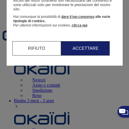
Alcuni dei nostri strumenti non necessitano del consenso e 
Resoconto di un ordine
sono utilizzati solo per monitorare le prestazioni del nostro 
sito. 
Carrello
Hai comunque la possibilità di
dare il tuo consenso
alle varie
Preferiti
tipologie di cookies.
Per ulteriori informazioni sui cookies,
clicca qui
.
RIFIUTO
ACCETTARE
Neonati
3 - 12 mesi
Negozi
Aiuto e contatti
Spedizione
Reso
Bimba
3 mesi - 3 anni