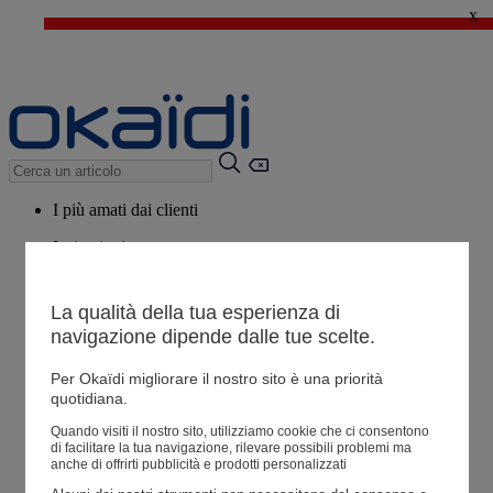
x
🔥SALDI : Ancora più prodotti fino al -60%*
>
💙 Il 3° articolo a 1€* su una selezione
I più amati dai clienti
Ispirazioni
Consigli
La qualità della tua esperienza di
Potrebbero piacerti anche
navigazione dipende dalle tue scelte.
Tutti i prodotti
Per Okaïdi migliorare il nostro sito è una priorità
quotidiana.
Negozio
Quando visiti il ​​nostro sito, utilizziamo cookie che ci consentono
di facilitare la tua navigazione, rilevare possibili problemi ma
anche di offrirti pubblicità e prodotti personalizzati
Le mie informazioni