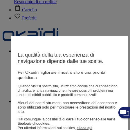
Resoconto di un ordine
Carrello
Preferiti
Neonati
3 - 12 mesi
La qualità della tua esperienza di
navigazione dipende dalle tue scelte.
Per Okaïdi migliorare il nostro sito è una priorità
quotidiana.
Negozi
Aiuto e contatti
Quando visiti il ​​nostro sito, utilizziamo cookie che ci consentono
di facilitare la tua navigazione, rilevare possibili problemi ma
Spedizione
anche di offrirti pubblicità e prodotti personalizzati
Reso
Bimba
3 mesi - 3 anni
Alcuni dei nostri strumenti non necessitano del consenso e 
sono utilizzati solo per monitorare le prestazioni del nostro 
sito. 
Hai comunque la possibilità di
dare il tuo consenso
alle varie
tipologie di cookies.
Per ulteriori informazioni sui cookies,
clicca qui
.