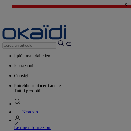
x
🔥SALDI : Ancora più prodotti fino al -60%*
>
💙 Il 3° articolo a 1€* su una selezione
I più amati dai clienti
Ispirazioni
Consigli
Potrebbero piacerti anche
Tutti i prodotti
Negozio
Le mie informazioni