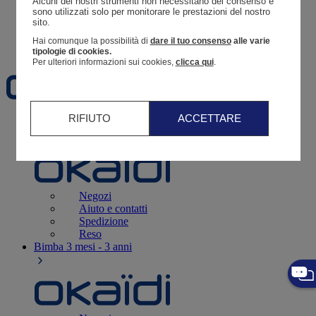
Alcuni dei nostri strumenti non necessitano del consenso e 
Resoconto di un ordine
sono utilizzati solo per monitorare le prestazioni del nostro 
sito. 
Carrello
Hai comunque la possibilità di
dare il tuo consenso
alle varie
Preferiti
tipologie di cookies.
Per ulteriori informazioni sui cookies,
clicca qui
.
RIFIUTO
ACCETTARE
Neonati
3 - 12 mesi
Negozi
Aiuto e contatti
Spedizione
Reso
Bimba
3 mesi - 3 anni