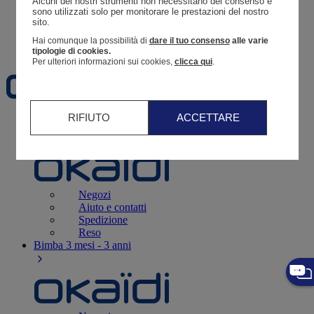
Alcuni dei nostri strumenti non necessitano del consenso e 
Resoconto di un ordine
sono utilizzati solo per monitorare le prestazioni del nostro 
sito. 
Carrello
Hai comunque la possibilità di
dare il tuo consenso
alle varie
Preferiti
tipologie di cookies.
Per ulteriori informazioni sui cookies,
clicca qui
.
RIFIUTO
ACCETTARE
Neonati
3 - 12 mesi
Negozi
Aiuto e contatti
Spedizione
Reso
Bimba
3 mesi - 3 anni