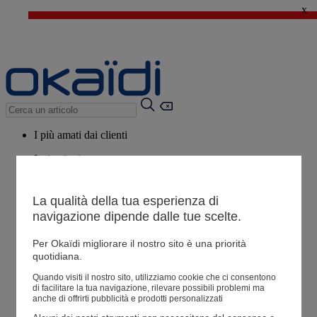
x
🔥SALDI : Ancora più prodotti fino al -60%*
>
💙 Il 3° articolo a 1€* su una selezione
I più amati dai clienti
Ispirazioni
Consigli
La qualità della tua esperienza di
Potrebbero piacerti anche
navigazione dipende dalle tue scelte.
Tutti i prodotti
Per Okaïdi migliorare il nostro sito è una priorità
quotidiana.
Negozio
Quando visiti il ​​nostro sito, utilizziamo cookie che ci consentono
di facilitare la tua navigazione, rilevare possibili problemi ma
anche di offrirti pubblicità e prodotti personalizzati
Le mie informazioni