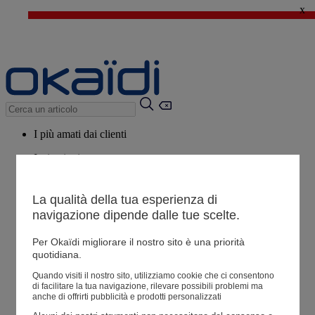
x
🔥SALDI : Ancora più prodotti fino al -60%*
>
💙 Il 3° articolo a 1€* su una selezione
I più amati dai clienti
Ispirazioni
Consigli
La qualità della tua esperienza di
Potrebbero piacerti anche
navigazione dipende dalle tue scelte.
Tutti i prodotti
Per Okaïdi migliorare il nostro sito è una priorità
quotidiana.
Negozio
Quando visiti il ​​nostro sito, utilizziamo cookie che ci consentono
di facilitare la tua navigazione, rilevare possibili problemi ma
anche di offrirti pubblicità e prodotti personalizzati
Le mie informazioni