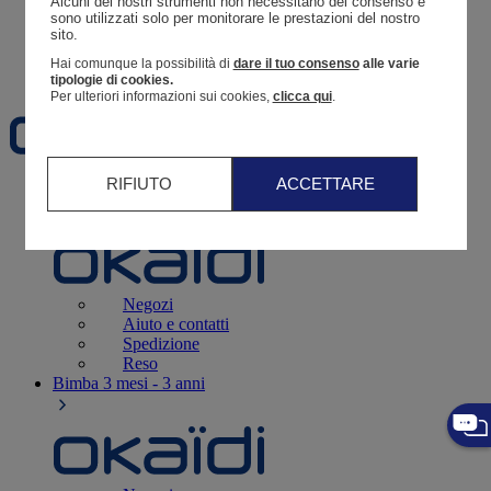
Alcuni dei nostri strumenti non necessitano del consenso e 
Resoconto di un ordine
sono utilizzati solo per monitorare le prestazioni del nostro 
sito. 
Carrello
Hai comunque la possibilità di
dare il tuo consenso
alle varie
Preferiti
tipologie di cookies.
Per ulteriori informazioni sui cookies,
clicca qui
.
RIFIUTO
ACCETTARE
Neonati
3 - 12 mesi
Negozi
Aiuto e contatti
Spedizione
Reso
Bimba
3 mesi - 3 anni