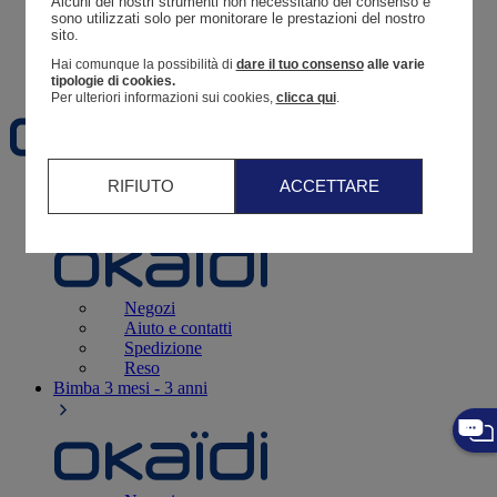
Alcuni dei nostri strumenti non necessitano del consenso e 
Resoconto di un ordine
sono utilizzati solo per monitorare le prestazioni del nostro 
sito. 
Carrello
Hai comunque la possibilità di
dare il tuo consenso
alle varie
Preferiti
tipologie di cookies.
Per ulteriori informazioni sui cookies,
clicca qui
.
RIFIUTO
ACCETTARE
Neonati
3 - 12 mesi
Negozi
Aiuto e contatti
Spedizione
Reso
Bimba
3 mesi - 3 anni