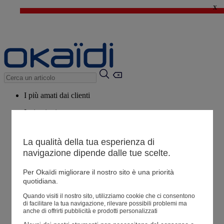
x
🔥SALDI : Ancora più prodotti fino al -60%*
>
💙 Il 3° articolo a 1€* su una selezione
I più amati dai clienti
Ispirazioni
Consigli
La qualità della tua esperienza di
Potrebbero piacerti anche
navigazione dipende dalle tue scelte.
Tutti i prodotti
Per Okaïdi migliorare il nostro sito è una priorità
quotidiana.
Negozio
Quando visiti il ​​nostro sito, utilizziamo cookie che ci consentono
di facilitare la tua navigazione, rilevare possibili problemi ma
anche di offrirti pubblicità e prodotti personalizzati
Le mie informazioni