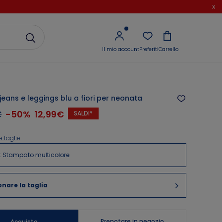
x
Il mio account
Preferiti
Carrello
 jeans e leggings blu a fiori per neonata
€
-
50
%
12,99€
SALDI*
e taglie
:
Stampato multicolore
onare la taglia
Prenotare in negozio
Acquista