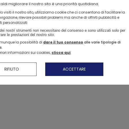
aïdi migliorare il nostro sito è una priorità quotidiana.
Composizi
Primi completi
visiti il ​​nostro sito, utilizziamo cookie che ci consentono di facilitare la
igazione, rilevare possibili problemi ma anche di offrirti pubblicità e
Consegna,
ti personalizzati
dei nostri strumenti non necessitano del consenso e sono utilizzati solo per 
are le prestazioni del nostro sito. 
Metodi d
munque la possibilità di
dare il tuo consenso
alle varie tipologie di
Saldi > tutte le t-shirt
Saldi > tutti gli short
Ne approfitto >
Saldi > tutti gli short
I nostri nuovi pant
I nostri nuovi pant
Nuova collezione
Nuova collezione
s.
eriori informazioni sui cookies,
clicca qui
.
RIFIUTO
ACCETTARE