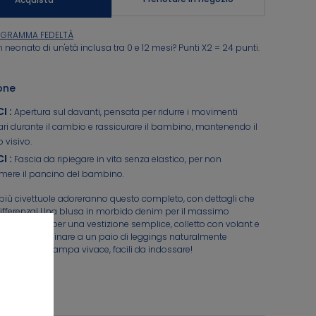
ROGRAMMA FEDELTÀ
n neonato di un'età inclusa tra 0 e 12 mesi? Punti X2 = 24 punti.
one
CI
:
Apertura sul davanti, pensata per ridurre i movimenti
ri durante il cambio e rassicurare il bambino, mantenendo il
 visivo.
CI
:
Fascia da ripiegare in vita senza elastico, per non
ere il pancino del bambino.
più civettuole adoreranno questo completo, con dettagli che
rt
differenza! Una blusa in morbido denim per il massimo
bbottonata per una vestizione semplice, colletto con volant e
orte. Da abbinare a un paio di leggings naturalmente
ati con una stampa vivace, facili da indossare!
5687_K0916