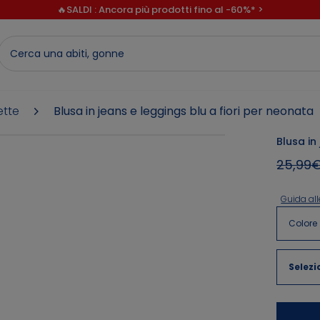
🔥SALDI : Ancora più prodotti fino al -60%*
>
💙 Il 3° articolo a 1€* su una selezione
🔥SALDI : Ancora più prodotti fino al -60%*
>
ette
Blusa in jeans e leggings blu a fiori per neonata
Blusa in
25,99
Guida all
Colore
Selezi