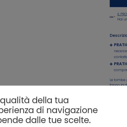
IL P
Hai u
Descrizi
PRATI
necessa
contatto
PRATI
comprim
Le bimbe 
Saldi > tutti gli abiti
Saldi > tutti gli sho
fanno la 
comfort, a
maniche c
 qualità della tua
elasticizz
perienza di navigazione
OBAIBI
Cod
:
071
pende dalle tue scelte.