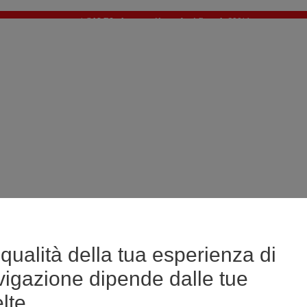
🔥SALDI : Ancora più prodotti fino al -60%*
>
💙 Il 3° articolo a 1€* su una selezione
qualità della tua esperienza di
vigazione dipende dalle tue
lte.