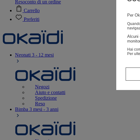
Resoconto di un ordine
Carrello
Per Oka
Preferiti
Quando v
navigaz
Alcuni 
monitor
Hai com
Per ult
Neonati
3 - 12 mesi
Negozi
Aiuto e contatti
Spedizione
Reso
Bimba
3 mesi - 3 anni