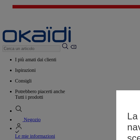
I più amati dai clienti
Ispirazioni
Consigli
Potrebbero piacerti anche
Tutti i prodotti
La 
Negozio
na
sce
Le mie informazioni