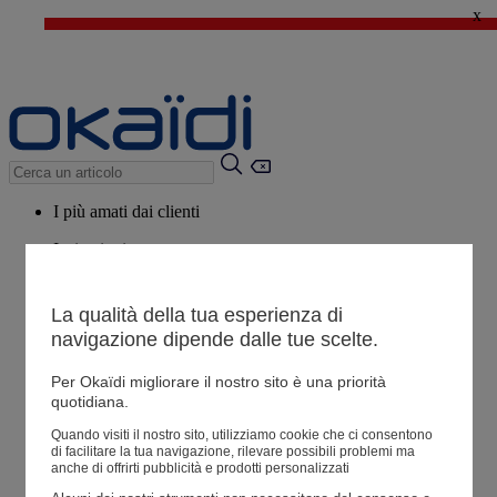
x
🔥SALDI : Ancora più prodotti fino al -60%*
>
💙 Il 3° articolo a 1€* su una selezione
I più amati dai clienti
Ispirazioni
Consigli
La qualità della tua esperienza di
Potrebbero piacerti anche
navigazione dipende dalle tue scelte.
Tutti i prodotti
Per Okaïdi migliorare il nostro sito è una priorità
quotidiana.
Negozio
Quando visiti il ​​nostro sito, utilizziamo cookie che ci consentono
di facilitare la tua navigazione, rilevare possibili problemi ma
anche di offrirti pubblicità e prodotti personalizzati
Le mie informazioni