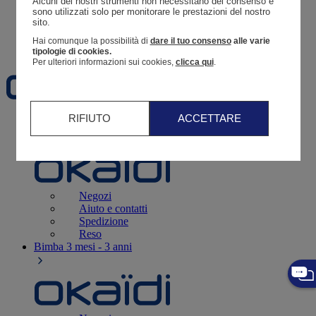
Alcuni dei nostri strumenti non necessitano del consenso e 
Resoconto di un ordine
sono utilizzati solo per monitorare le prestazioni del nostro 
sito. 
Carrello
Hai comunque la possibilità di
dare il tuo consenso
alle varie
Preferiti
tipologie di cookies.
Per ulteriori informazioni sui cookies,
clicca qui
.
RIFIUTO
ACCETTARE
Neonati
3 - 12 mesi
Negozi
Aiuto e contatti
Spedizione
Reso
Bimba
3 mesi - 3 anni