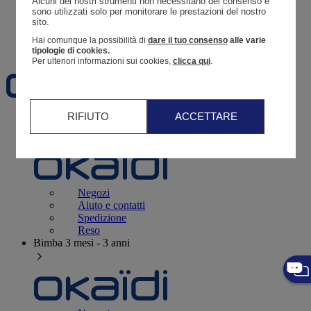
Alcuni dei nostri strumenti non necessitano del consenso e 
Resoconto di un ordine
sono utilizzati solo per monitorare le prestazioni del nostro 
sito. 
Carrello
Hai comunque la possibilità di
dare il tuo consenso
alle varie
Preferiti
tipologie di cookies.
Per ulteriori informazioni sui cookies,
clicca qui
.
RIFIUTO
ACCETTARE
Neonati
3 - 12 mesi
Negozi
Aiuto e contatti
Spedizione
Reso
Bimba
3 mesi - 3 anni