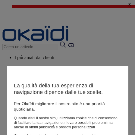
x
🔥SALDI : Ancora più prodotti fino al -60%*
>
💙 Il 3° articolo a 1€* su una selezione
I più amati dai clienti
Ispirazioni
Consigli
La qualità della tua esperienza di
Potrebbero piacerti anche
navigazione dipende dalle tue scelte.
Tutti i prodotti
Per Okaïdi migliorare il nostro sito è una priorità
quotidiana.
Negozio
Quando visiti il ​​nostro sito, utilizziamo cookie che ci consentono
di facilitare la tua navigazione, rilevare possibili problemi ma
anche di offrirti pubblicità e prodotti personalizzati
Le mie informazioni