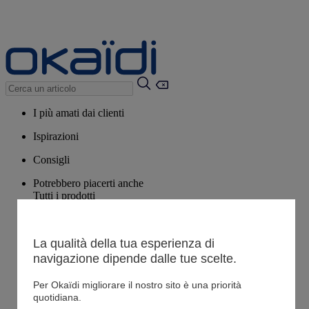
I più amati dai clienti
Ispirazioni
Consigli
Potrebbero piacerti anche
Tutti i prodotti
La qualità della tua esperienza di
Negozio
navigazione dipende dalle tue scelte.
Le mie informazioni
Per Okaïdi migliorare il nostro sito è una priorità
Resoconto di un ordine
quotidiana.