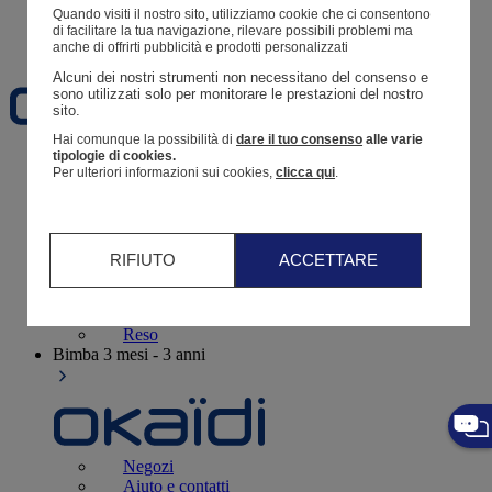
Carrello
Quando visiti il ​​nostro sito, utilizziamo cookie che ci consentono
di facilitare la tua navigazione, rilevare possibili problemi ma
Preferiti
anche di offrirti pubblicità e prodotti personalizzati
Alcuni dei nostri strumenti non necessitano del consenso e 
sono utilizzati solo per monitorare le prestazioni del nostro 
sito. 
Hai comunque la possibilità di
dare il tuo consenso
alle varie
tipologie di cookies.
Neonati
3 - 12 mesi
Per ulteriori informazioni sui cookies,
clicca qui
.
RIFIUTO
ACCETTARE
Negozi
Aiuto e contatti
Spedizione
Reso
Bimba
3 mesi - 3 anni
Negozi
Aiuto e contatti