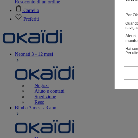
Resoconto di un ordine
Carrello
Per Oka
Preferiti
Quando v
navigaz
Alcuni 
monitor
Hai com
Per ult
Neonati
3 - 12 mesi
Negozi
Aiuto e contatti
Spedizione
Reso
Bimba
3 mesi - 3 anni