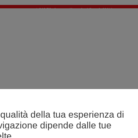
🔥SALDI : Ancora più prodotti fino al -60%*
>
💙 Il 3° articolo a 1€* su una selezione
qualità della tua esperienza di
vigazione dipende dalle tue
lte.