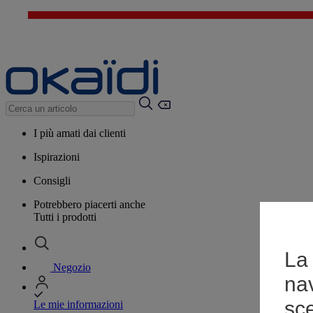
I più amati dai clienti
Ispirazioni
Consigli
Potrebbero piacerti anche
Tutti i prodotti
La 
Negozio
na
sce
Le mie informazioni