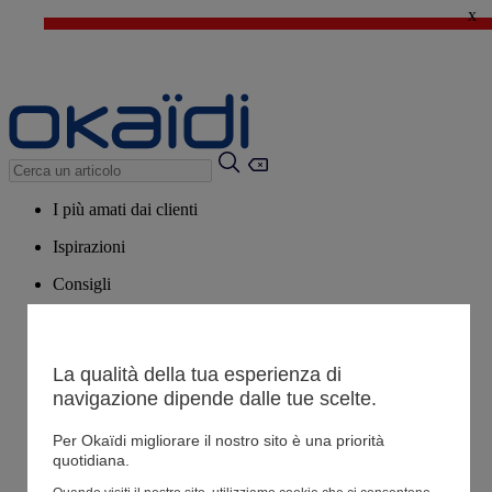
x
🔥SALDI : Ancora più prodotti fino al -60%*
>
💙 Il 3° articolo a 1€* su una selezione
I più amati dai clienti
Ispirazioni
Consigli
Potrebbero piacerti anche
Tutti i prodotti
La qualità della tua esperienza di
navigazione dipende dalle tue scelte.
Negozio
Per Okaïdi migliorare il nostro sito è una priorità
quotidiana.
Le mie informazioni