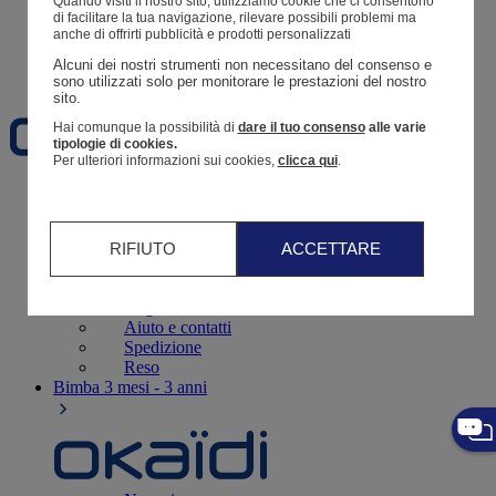
Quando visiti il ​​nostro sito, utilizziamo cookie che ci consentono
Resoconto di un ordine
di facilitare la tua navigazione, rilevare possibili problemi ma
anche di offrirti pubblicità e prodotti personalizzati
Carrello
Alcuni dei nostri strumenti non necessitano del consenso e 
Preferiti
sono utilizzati solo per monitorare le prestazioni del nostro 
sito. 
Hai comunque la possibilità di
dare il tuo consenso
alle varie
tipologie di cookies.
Per ulteriori informazioni sui cookies,
clicca qui
.
Neonati
3 - 12 mesi
RIFIUTO
ACCETTARE
Negozi
Aiuto e contatti
Spedizione
Reso
Bimba
3 mesi - 3 anni