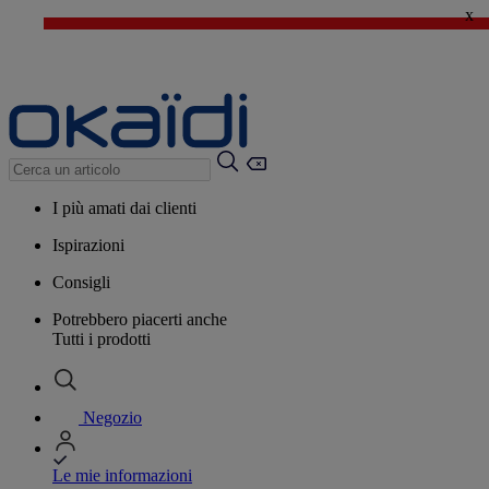
x
🔥SALDI : Ancora più prodotti fino al -60%*
>
💙 Il 3° articolo a 1€* su una selezione
I più amati dai clienti
Ispirazioni
Consigli
Potrebbero piacerti anche
Tutti i prodotti
Negozio
Le mie informazioni