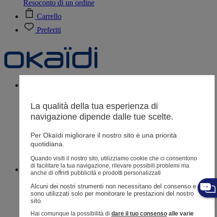
Resoconto di un ordine
Carrello
Preferiti
Neonati
3 - 12 mesi
La qualità della tua esperienza di
navigazione dipende dalle tue scelte.
Negozi
Per Okaïdi migliorare il nostro sito è una priorità
Aiuto e contatti
quotidiana.
Spedizione
Quando visiti il ​​nostro sito, utilizziamo cookie che ci consentono
Reso
di facilitare la tua navigazione, rilevare possibili problemi ma
Bimba
3 mesi - 3 anni
anche di offrirti pubblicità e prodotti personalizzati
Alcuni dei nostri strumenti non necessitano del consenso e 
sono utilizzati solo per monitorare le prestazioni del nostro 
sito. 
Hai comunque la possibilità di
dare il tuo consenso
alle varie