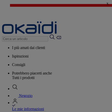
x
🔥SALDI : Ancora più prodotti fino al -60%*
>
💙 Il 3° articolo a 1€* su una selezione
I più amati dai clienti
Ispirazioni
Consigli
Potrebbero piacerti anche
Tutti i prodotti
Negozio
Le mie informazioni