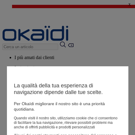
x
🔥SALDI : Ancora più prodotti fino al -60%*
>
💙 Il 3° articolo a 1€* su una selezione
I più amati dai clienti
Ispirazioni
Consigli
La qualità della tua esperienza di
Potrebbero piacerti anche
navigazione dipende dalle tue scelte.
Tutti i prodotti
Per Okaïdi migliorare il nostro sito è una priorità
quotidiana.
Negozio
Quando visiti il ​​nostro sito, utilizziamo cookie che ci consentono
di facilitare la tua navigazione, rilevare possibili problemi ma
anche di offrirti pubblicità e prodotti personalizzati
Le mie informazioni