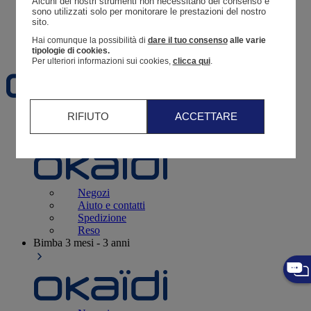
Alcuni dei nostri strumenti non necessitano del consenso e 
Resoconto di un ordine
sono utilizzati solo per monitorare le prestazioni del nostro 
sito. 
Carrello
Hai comunque la possibilità di
dare il tuo consenso
alle varie
Preferiti
tipologie di cookies.
Per ulteriori informazioni sui cookies,
clicca qui
.
RIFIUTO
ACCETTARE
Neonati
3 - 12 mesi
Negozi
Aiuto e contatti
Spedizione
Reso
Bimba
3 mesi - 3 anni