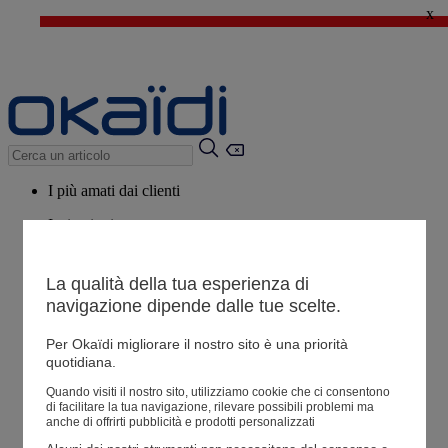
x
🔥SALDI : Ancora più prodotti fino al -60%*
>
💙 Il 3° articolo a 1€* su una selezione
I più amati dai clienti
Ispirazioni
Consigli
La qualità della tua esperienza di
Potrebbero piacerti anche
navigazione dipende dalle tue scelte.
Tutti i prodotti
Per Okaïdi migliorare il nostro sito è una priorità
quotidiana.
Negozio
Quando visiti il ​​nostro sito, utilizziamo cookie che ci consentono
di facilitare la tua navigazione, rilevare possibili problemi ma
anche di offrirti pubblicità e prodotti personalizzati
Le mie informazioni