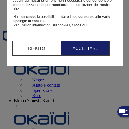
Alcuni dei nostri strumenti non necessitano del consenso e 
Resoconto di un ordine
sono utilizzati solo per monitorare le prestazioni del nostro 
sito. 
Carrello
Hai comunque la possibilità di
dare il tuo consenso
alle varie
Preferiti
tipologie di cookies.
Per ulteriori informazioni sui cookies,
clicca qui
.
RIFIUTO
ACCETTARE
Neonati
3 - 12 mesi
Negozi
Aiuto e contatti
Spedizione
Reso
Bimba
3 mesi - 3 anni