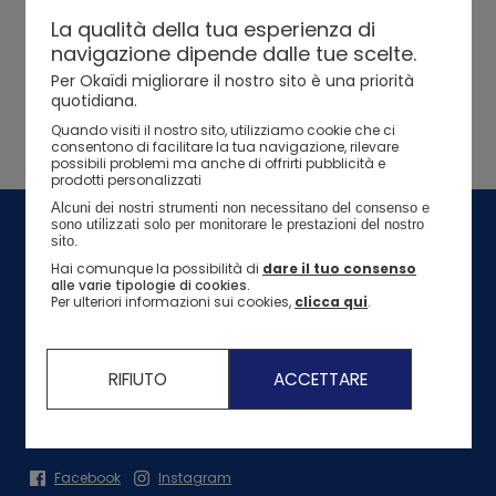
La qualità della tua esperienza di
Il marchio Okaidi
In evidenza
In evidenza
In evidenza
In evidenza
navigazione dipende dalle tue scelte.
Ne approfitto >
Idee regalo nascita
I nostri impegni
Per Okaïdi migliorare il nostro sito è una priorità
Guida all'acquisto
Guida all'acquisto
Guida all'acquisto
Guida all'acquisto
quotidiana.
I nostri impegni per l'ambiente
Quando visiti il ​​nostro sito, utilizziamo cookie che ci
consentono di facilitare la tua navigazione, rilevare
Le nostre azioni di solidarietà
possibili problemi ma anche di offrirti pubblicità e
prodotti personalizzati
Ne approfitto >
Ne approfitto >
Saldi > tutte le t-shirt
Ne approfitto >
Saldi > tutti gli abiti
Saldi > tutte le t-shir
Saldi > gli abiti
Saldi > tutte le t-shir
Alcuni dei nostri strumenti non necessitano del consenso e 
sono utilizzati solo per monitorare le prestazioni del nostro 
Seguici
sito. 
Hai comunque la possibilità di
dare il tuo consenso
10% di sconto sul primo ordine da 20€ o più!*
alle varie tipologie di cookies.
Per ulteriori informazioni sui cookies,
clicca qui
.
RIFIUTO
ACCETTARE
Per ulteriori informazioni sul trattamento dei tuoi dati personali è possibile
consultare
la nostra Informativa sulla Privacy.
Facebook
Instagram